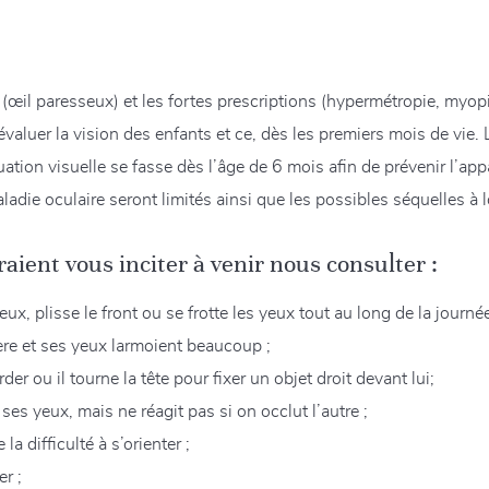
e (œil paresseux) et les fortes prescriptions (hypermétropie, my
valuer la vision des enfants et ce, dès les premiers mois de vie
ion visuelle se fasse dès l’âge de 6 mois afin de prévenir l’app
ladie oculaire seront limités ainsi que les possibles séquelles à 
aient vous inciter à venir nous consulter :
x, plisse le front ou se frotte les yeux tout au long de la journée
ière et ses yeux larmoient beaucoup ;
er ou il tourne la tête pour fixer un objet droit devant lui;
 ses yeux, mais ne réagit pas si on occlut l’autre ;
la difficulté à s’orienter ;
r ;