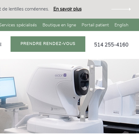
 de lentilles cornéennes.
En savoir plus
Services spécialisés
Boutique en ligne
Portail patient
English
PRENDRE RENDEZ-VOUS
514 255-4160
E