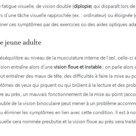
fatigue visuelle, de vision double (
diplopie
) qui disparaît lors d
ors d’une tâche visuelle rapprochée (ex. : ordinateur) ou éloignée 
iminer ces symptômes par des exercices ou des aides optiques ada
le jeune adulte
éséquilibre au niveau de la musculature interne de l’œil, celle-ci
ision entraîne alors d’une
vision floue et instable
; on parle alor
entraîner des maux de tête, des difficultés à faire la mise au poi
tômes de yeux qui piquent ou qui brûlent à la lecture et des p
laire au près, un mauvais fonctionnement de la mise au point (ac
trouble de la vision binoculaire peut mener à un problème accomm
u éliminer les symptômes en lien avec cette condition. Il est à no
suelle sera nommée presbytie et la vision floue au près sera trait